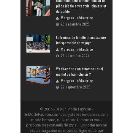
Doudoune pour femme : choisir la
pièce idéale entre style, chaleur et
durabilité
Margaux, rédactrice
28 décembre 2025
La trousse de toilette : l’accessoire
indispensable de voyage
Margaux, rédactrice
23 décembre 2025
Week-end spa en automne : quel
maillot de bain choisir ?
Margaux, rédactrice
22 septembre 2025
© 2007-2019 En Mode Fashion -
EnModeFashion.com décrypte les tendances de la
mode homme, de la mode femme et vous
propose des conseils de style. EnModeFashion
est un magazine de mode en ligne édité par