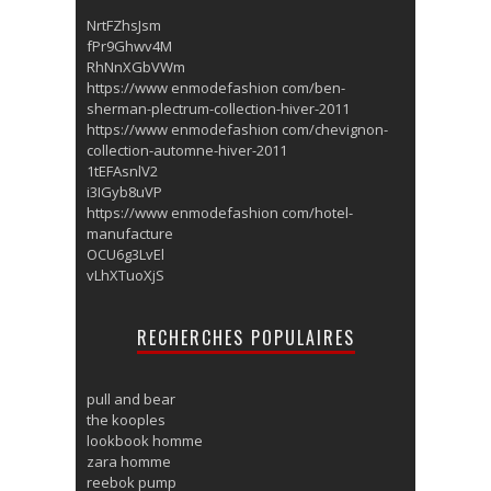
NrtFZhsJsm
fPr9Ghwv4M
RhNnXGbVWm
https://www enmodefashion com/ben-
sherman-plectrum-collection-hiver-2011
https://www enmodefashion com/chevignon-
collection-automne-hiver-2011
1tEFAsnlV2
i3IGyb8uVP
https://www enmodefashion com/hotel-
manufacture
OCU6g3LvEl
vLhXTuoXjS
RECHERCHES POPULAIRES
pull and bear
the kooples
lookbook homme
zara homme
reebok pump