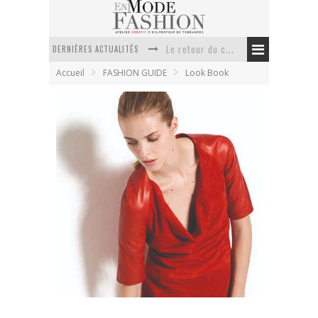
DERNIÈRES ACTUALITÉS
Le retour du cachemire version casual
Accueil
FASHION GUIDE
Look Book
Doudoune pour femme : choisir la pièce idéale entre style, chaleur et durabilité
La trousse de toilette : l’accessoire indispensable de voyage
Week-end spa en automne : quel maillot de bain choisir ?
Pourquoi le costume sur mesure à Paris est un incontournable de l’élégance contemporaine ?
Anti chute cheveux homme : quelles solutions pour renforcer sa chevelure ?
ZAPA collection automne hiver 2011 2012
En Mode Fashion
21 juillet 2011
Look Book