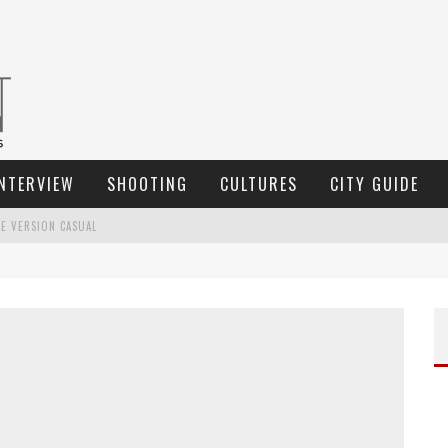
NTERVIEW
SHOOTING
CULTURES
CITY GUIDE
E VERSION CASUAL
D
OUDOUNE POUR FEMME : CHOISIR LA PIÈCE IDÉALE ENTRE STYLE, CHALEUR ET DURABILITÉ
L
A TROUSSE DE TOILETTE : L’ACCESSOIRE INDISPENSABLE DE VOYAGE
W
EEK-END SPA EN AUTOMNE : QUEL MAILLOT DE BAIN CHOISIR ?
P
OURQUOI LE COSTUME SUR MESURE À PARIS EST UN INCONTOURNABLE DE L’ÉLÉGANCE CONTEMPORAINE ?
A
NTI CHUTE CHEVEUX HOMME : QUELLES SOLUTIONS POUR RENFORCER SA CHEVELURE ?