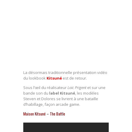
La désormais traditionnelle présentation vidéo
du lookbook
Kitsuné
est de retour.
Sous l’œil du réalisateur
Loïc Prigent
et sur une
bande son du
label Kitsuné
, les modèles
Steven et Dolores se livrent à une bataille
d’habillage, façon arcade game.
Maison Kitsuné – The Battle