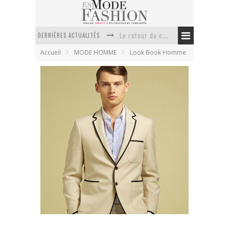
DERNIÈRES ACTUALITÉS
Doudoune pour femme : choisir la pièce idéale entre style, chaleur et durabilité
Accueil
MODE HOMME
Look Book Homme
La trousse de toilette : l’accessoire indispensable de voyage
Week-end spa en automne : quel maillot de bain choisir ?
Pourquoi le costume sur mesure à Paris est un incontournable de l’élégance contemporaine ?
Anti chute cheveux homme : quelles solutions pour renforcer sa chevelure ?
Le retour du cachemire version casual
Kitsuné printemps été 2012
En Mode Fashion
9 décembre 2011
Look Book Homme
1 Commentaire