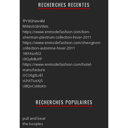
RECHERCHES RECENTES
fPr9Ghwv4M
RhNnXGbVWm
https://www enmodefashion com/ben-
sherman-plectrum-collection-hiver-2011
https://www enmodefashion com/chevignon-
collection-automne-hiver-2011
1tEFAsnlV2
i3IGyb8uVP
https://www enmodefashion com/hotel-
manufacture
OCU6g3LvEl
vLhXTuoXjS
U8QvCsMoKn
RECHERCHES POPULAIRES
pull and bear
the kooples