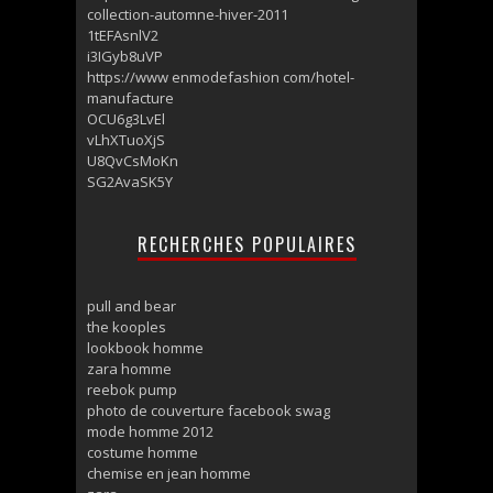
collection-automne-hiver-2011
1tEFAsnlV2
i3IGyb8uVP
https://www enmodefashion com/hotel-
manufacture
OCU6g3LvEl
vLhXTuoXjS
U8QvCsMoKn
SG2AvaSK5Y
RECHERCHES POPULAIRES
pull and bear
the kooples
lookbook homme
zara homme
reebok pump
photo de couverture facebook swag
mode homme 2012
costume homme
chemise en jean homme