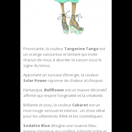
Provocante, la couleur
Tangerine Tango
est
un orange savoureux et tentant qui invite
chacun de nous à aborder la saison sous le
signe du tonus.
Apportant un sursaut d’énergie, la couleur
Solar Power
rayonne de chaleur et d’espoir.
Fantasque,
Bellflower
est un mauve décoratif
affirmé qui respire l’originalité et la créativité.
Brillante et sexy, la couleur
Cabaret
est un
rose-rouge sensuel et intense : un choix idéal
pour les vêtements d’été et les cosmétiques.
Sodalite Blue
désigne une nuance bleu
marine classique qui confère à l’esprit ordre et