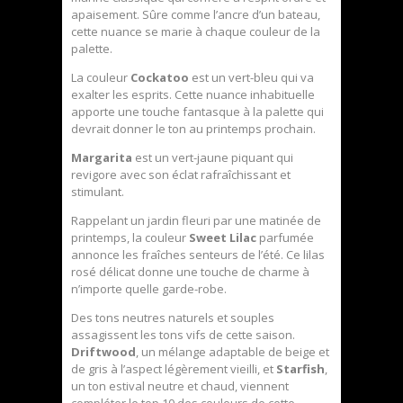
apaisement. Sûre comme l’ancre d’un bateau,
cette nuance se marie à chaque couleur de la
palette.
La couleur
Cockatoo
est un vert-bleu qui va
exalter les esprits. Cette nuance inhabituelle
apporte une touche fantasque à la palette qui
devrait donner le ton au printemps prochain.
Margarita
est un vert-jaune piquant qui
revigore avec son éclat rafraîchissant et
stimulant.
Rappelant un jardin fleuri par une matinée de
printemps, la couleur
Sweet Lilac
parfumée
annonce les fraîches senteurs de l’été. Ce lilas
rosé délicat donne une touche de charme à
n’importe quelle garde-robe.
Des tons neutres naturels et souples
assagissent les tons vifs de cette saison.
Driftwood
, un mélange adaptable de beige et
de gris à l’aspect légèrement vieilli, et
Starfish
,
un ton estival neutre et chaud, viennent
compléter le top 10 des couleurs de cette