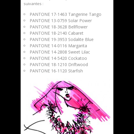
suivantes :
PANTONE 17-1463 Tangerine Tango
PANTONE 13-0759 Solar Power
PANTONE 18-3628 Bellflower
PANTONE 18-2140 Cabaret
PANTONE 19-3953 Sodalite Blue
PANTONE 14-0116 Margarita
PANTONE 14-2808 Sweet Lilac
PANTONE 14-5420 Cockatoo
PANTONE 18-1210 Driftwood
PANTONE 16-1120 Starfish