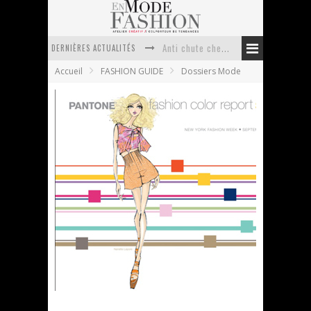
DERNIÈRES ACTUALITÉS
Anti chute cheveux homme : quelles solutions pour renforcer sa chevelure ?
Accueil
FASHION GUIDE
Dossiers Mode
Le retour du cachemire version casual
Doudoune pour femme : choisir la pièce idéale entre style, chaleur et durabilité
La trousse de toilette : l’accessoire indispensable de voyage
Week-end spa en automne : quel maillot de bain choisir ?
Pourquoi le costume sur mesure à Paris est un incontournable de l’élégance contemporaine ?
PANTONE dévoile les couleurs du Printemps
2012
En Mode Fashion
12 septembre 2011
Dossiers Mode