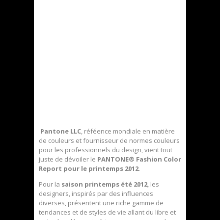
Pantone LLC
, réféence mondiale en matière
de couleurs et fournisseur de normes couleurs
pour les professionnels du design, vient tout
juste de dévoiler le
PANTONE® Fashion Color
Report pour le printemps 2012
.
Pour la
saison printemps été 2012
, les
designers, inspirés par des influences
diverses, présentent une riche gamme de
tendances et de styles de vie allant du libre et