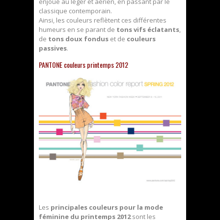
enjoué au léger et aérien, en passant par le
classique contemporain.
Ainsi, les couleurs reflètent ces différentes
humeurs en se parant de
tons vifs éclatants
,
de
tons doux fondus
et de
couleurs
passives
.
PANTONE couleurs printemps 2012
Les
principales couleurs pour la mode
féminine du printemps 2012
sont les