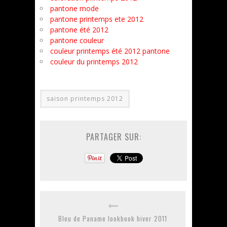
pantone mode
pantone printemps ete 2012
pantone été 2012
pantone couleur
couleur printemps été 2012 pantone
couleur du printemps 2012
saison printemps 2012
PARTAGER SUR:
Bleu de Paname lookbook hiver 2011