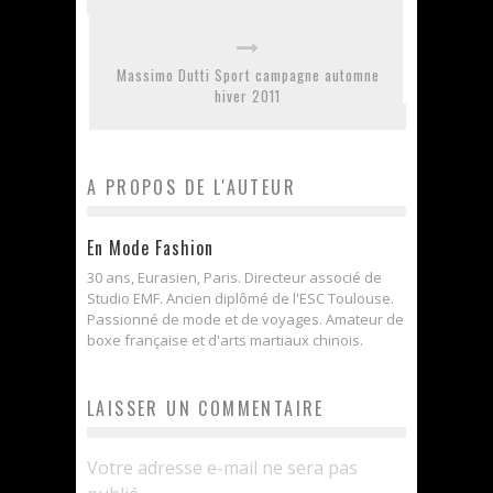
Massimo Dutti Sport campagne automne
hiver 2011
A PROPOS DE L'AUTEUR
En Mode Fashion
30 ans, Eurasien, Paris. Directeur associé de
Studio EMF. Ancien diplômé de l'ESC Toulouse.
Passionné de mode et de voyages. Amateur de
boxe française et d'arts martiaux chinois.
LAISSER UN COMMENTAIRE
Votre adresse e-mail ne sera pas