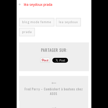
léa seydoux prada
blog mode femme
lea seydoux
prada
PARTAGER SUR:
Fred Perry – Combishort à boutons chez
ASOS