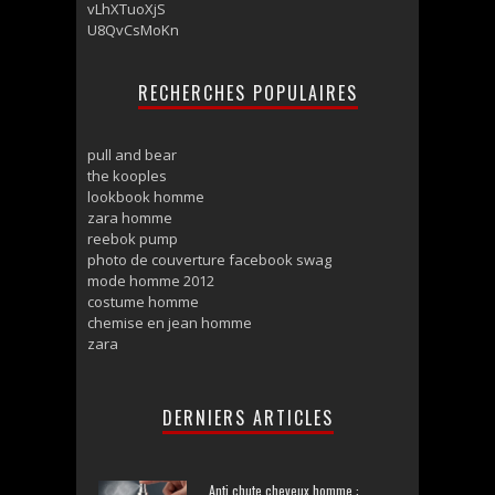
vLhXTuoXjS
U8QvCsMoKn
RECHERCHES POPULAIRES
pull and bear
the kooples
lookbook homme
zara homme
reebok pump
photo de couverture facebook swag
mode homme 2012
costume homme
chemise en jean homme
zara
DERNIERS ARTICLES
Anti chute cheveux homme :