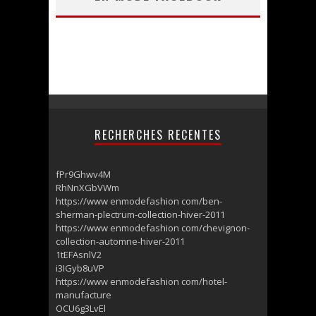
RECHERCHES RECENTES
fPr9Ghwv4M
RhNnXGbVWm
https://www enmodefashion com/ben-
sherman-plectrum-collection-hiver-2011
https://www enmodefashion com/chevignon-
collection-automne-hiver-2011
1tEFAsnlV2
i3IGyb8uVP
https://www enmodefashion com/hotel-
manufacture
OCU6g3LvEl