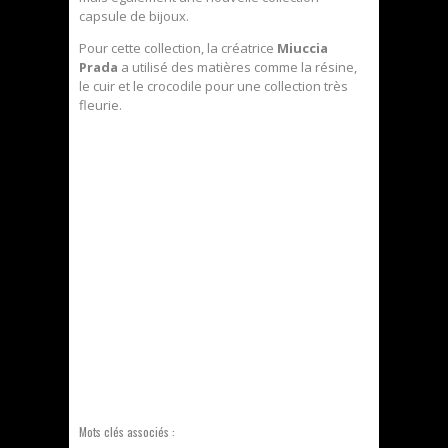
capsule de bijoux.
Pour cette collection, la créatrice
Miuccia
Prada
a utilisé des matières comme la résine,
le cuir et le crocodile pour une collection très
fleurie.
Mots clés associés :