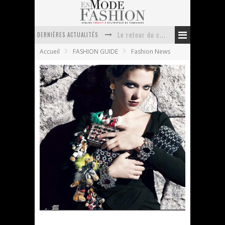
DERNIÈRES ACTUALITÉS
Le retour du cachemire version casual
Accueil
FASHION GUIDE
Fashion News
Doudoune pour femme : choisir la pièce idéale entre style, chaleur et durabilité
La trousse de toilette : l’accessoire indispensable de voyage
Week-end spa en automne : quel maillot de bain choisir ?
Pourquoi le costume sur mesure à Paris est un incontournable de l’élégance contemporaine ?
Anti chute cheveux homme : quelles solutions pour renforcer sa chevelure ?
Lea Seydoux égérie de la campagne PRADA
resort 2012
En Mode Fashion
3 novembre 2011
Fashion News