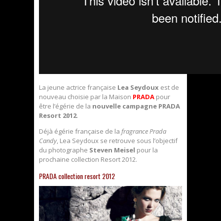
La jeune actrice française
Lea Seydoux
est de
nouveau choisie par la Maison
PRADA
pour
être l’égérie de la
nouvelle campagne PRADA
Resort 2012
.
Déjà égérie française de la
fragrance Prada
Candy
, Lea Seydoux se retrouve sous l’objectif
du photographe
Steven Meisel
pour la
prochaine collection Resort 2012.
PRADA collection resort 2012