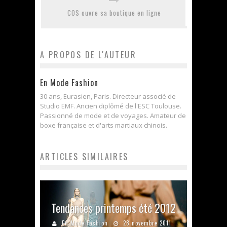
COS ouvre sa boutique en ligne
A PROPOS DE L'AUTEUR
En Mode Fashion
30 ans, Eurasien, Paris. Directeur associé de
Studio EMF. Ancien diplômé de l'ESC Toulouse.
Passionné de mode et de voyages. Amateur de
boxe française et d'arts martiaux chinois.
ARTICLES SIMILAIRES
Tendances printemps été 2012
En Mode Fashion
28 novembre 2011